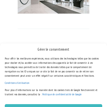
NAVIGATION
DE
Published in
Previous
L’ARTICLE
Gérer le consentement
VIBE RDC 01
post:
avril 9, 2018
Pour offrir les meilleures expériences, nous utilisons des technologies telles que les cookies
pour stocker et/ou accéder aux informations des appareils. Le fait de consentir à ces
technologies nous permettra de traiter des données telles que le comportement de
navigation ou les ID uniques sur ce site. Le fait de ne pas consentir ou de retirer son
consentement peut avoir un effet négatif sur certaines caractéristiques et fonctions.
Conditions d'utilisation
LEAVE A COMMENT
Pour plus d’informations sur la manière dont les cookies tiers de Google fonctionnent et
traitent vos données, consultez la :
Politique de confidentialité de Google
Vous devez
vous connecter
pour publier un commentaire.