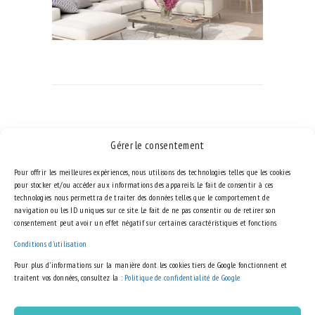
NAVIGATION
DE
Published in
Previous
L’ARTICLE
Gérer le consentement
INTERIOR 1
post:
février 24, 2017
Pour offrir les meilleures expériences, nous utilisons des technologies telles que les cookies
pour stocker et/ou accéder aux informations des appareils. Le fait de consentir à ces
technologies nous permettra de traiter des données telles que le comportement de
navigation ou les ID uniques sur ce site. Le fait de ne pas consentir ou de retirer son
consentement peut avoir un effet négatif sur certaines caractéristiques et fonctions.
Conditions d'utilisation
LEAVE A COMMENT
Pour plus d’informations sur la manière dont les cookies tiers de Google fonctionnent et
traitent vos données, consultez la :
Politique de confidentialité de Google
Vous devez
vous connecter
pour publier un commentaire.