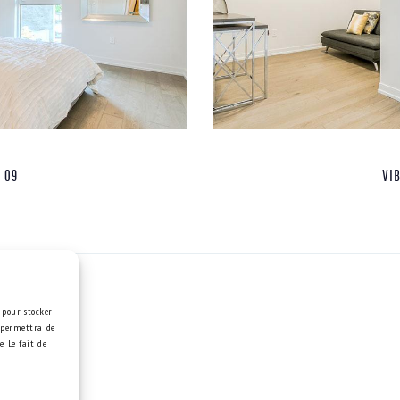
R 09
VI
s pour stocker
s permettra de
. Le fait de
s