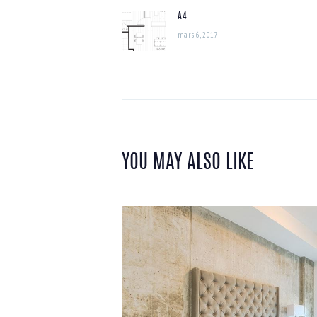
A4
L’ARTICLE
Previous
mars 6, 2017
post:
YOU MAY ALSO LIKE