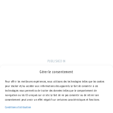
PUBLISHED IN
PREVIOUS
NAVIGATION
POST:
DE
LE VIBE
Gérer le consentement
L’ARTICLE
SEPTEMBRE 6, 2017
Pour offrir les meilleures expériences, nous utilisons des technologies telles que les cookies
pour stocker et/ou accéder aux informations des appareils. Le fait de consentir à ces
technologies nous permettra de traiter des données telles que le comportement de
navigation ou les ID uniques sur ce site. Le fait de ne pas consentir ou de retirer son
consentement peut avoir un effet négatif sur certaines caractéristiques et fonctions.
Conditions d'utilisation
LEAVE A COMMENT