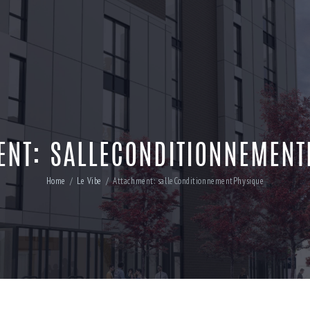
ENT: SALLECONDITIONNEMENT
Home
Le Vibe
Attachment: salleConditionnementPhysique