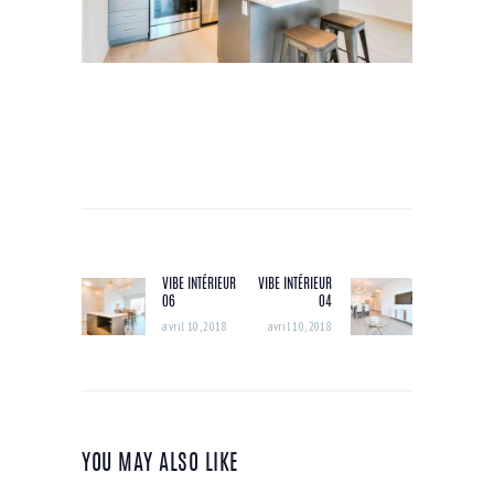
NAVIGATION
DE
VIBE INTÉRIEUR
VIBE INTÉRIEUR
Previous
Next
L’ARTICLE
06
04
post:
post:
avril 10, 2018
avril 10, 2018
YOU MAY ALSO LIKE