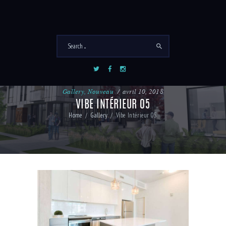
Gallery
,
Nouveau
avril 10, 2018
VIBE INTÉRIEUR 05
Home
Gallery
Vibe Intérieur 05