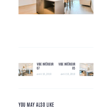
NAVIGATION
DE
VIBE INTÉRIEUR
VIBE INTÉRIEUR
Previous
Next
L’ARTICLE
07
05
post:
post:
avril 10, 2018
avril 10, 2018
YOU MAY ALSO LIKE